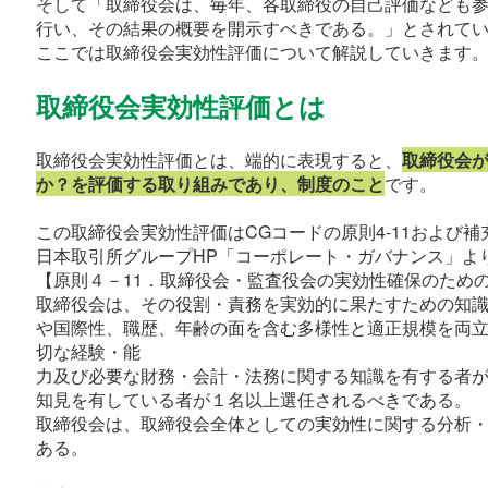
そして「取締役会は、毎年、各取締役の自己評価なども
行い、その結果の概要を開示すべきである。」とされて
ここでは取締役会実効性評価について解説していきます
取締役会実効性評価とは
取締役会実効性評価とは、端的に表現すると、
取締役会
か？を評価する取り組みであり、制度のこと
です。
この取締役会実効性評価はCGコードの原則4-11および補
日本取引所グループHP「コーポレート・ガバナンス」よ
【原則４－11．取締役会・監査役会の実効性確保のため
取締役会は、その役割・責務を実効的に果たすための知
や国際性、職歴、年齢の面を含む多様性と適正規模を両
切な経験・能
力及び必要な財務・会計・法務に関する知識を有する者
知見を有している者が１名以上選任されるべきである。 
取締役会は、取締役会全体としての実効性に関する分析
ある。