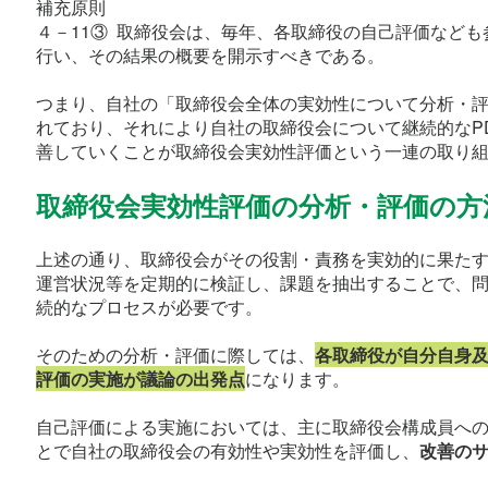
補充原則
４－11③  取締役会は、毎年、各取締役の自己評価など
行い、その結果の概要を開示すべきである。
つまり、自社の「取締役会全体の実効性について分析・
れており、それにより自社の取締役会について継続的なP
善していくことが取締役会実効性評価という一連の取り
取締役会実効性評価の分析・評価の方
上述の通り、取締役会がその役割・責務を実効的に果た
運営状況等を定期的に検証し、課題を抽出することで、
続的なプロセスが必要です。
そのための分析・評価に際しては、
各取締役が自分自身
評価の実施が議論の出発点
になります。
自己評価による実施においては、主に取締役会構成員へ
とで自社の取締役会の有効性や実効性を評価し、
改善の