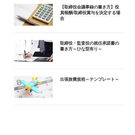
【取締役会議事録の書き方】役
員報酬/取締役賞与を決定する場
合
取締役・監査役の就任承諾書の
書き方～ひな型有り～
出張旅費規程～テンプレート～