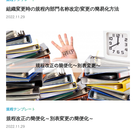
組織変更時の規程内部門名称改定/変更の簡易化方法
2022.11.29
規程テンプレート
規程改正の簡便化～別表変更の簡便化～
2022.11.29