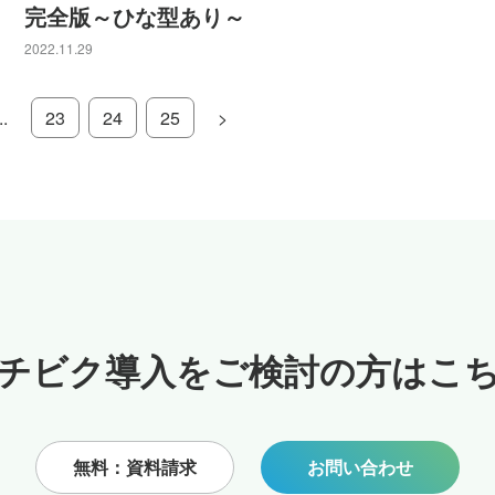
完全版～ひな型あり～
2022.11.29
..
23
24
25
>
チビク導入をご検討の方はこ
無料：資料請求
お問い合わせ