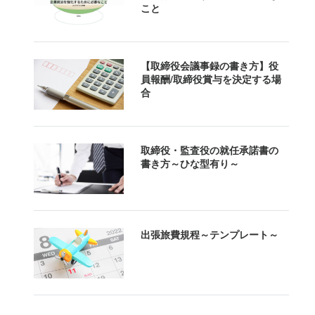
こと 
【取締役会議事録の書き方】役
員報酬/取締役賞与を決定する場
合
取締役・監査役の就任承諾書の
書き方～ひな型有り～
出張旅費規程～テンプレート～