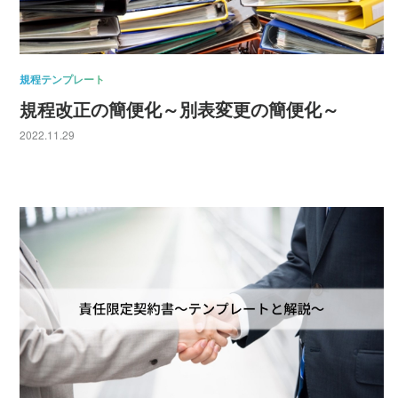
規程テンプレート
規程改正の簡便化～別表変更の簡便化～
2022.11.29