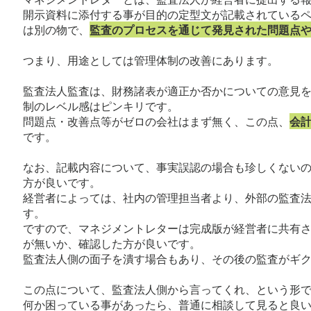
開示資料に添付する事が目的の定型文が記載されているペ
は別の物で、
監査のプロセスを通じて発見された問題点
つまり、用途としては管理体制の改善にあります。
監査法人監査は、財務諸表が適正か否かについての意見
制のレベル感はピンキリです。
問題点・改善点等がゼロの会社はまず無く、この点、
会
です。
なお、記載内容について、事実誤認の場合も珍しくない
方が良いです。
経営者によっては、社内の管理担当者より、外部の監査
す。
ですので、マネジメントレターは完成版が経営者に共有
が無いか、確認した方が良いです。
監査法人側の面子を潰す場合もあり、その後の監査がギ
この点について、監査法人側から言ってくれ、という形
何か困っている事があったら、普通に相談して見ると良