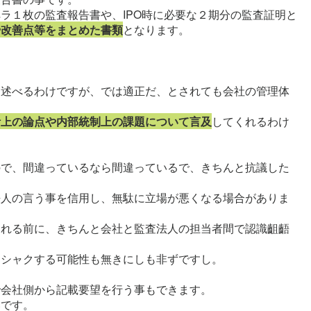
ラ１枚の監査報告書や、IPO時に必要な２期分の監査証明と
や改善点等をまとめた書類
となります。
を述べるわけですが、では適正だ、とされても会社の管理体
計上の論点や内部統制上の課題について言及
してくれるわけ
ので、間違っているなら間違っているで、きちんと抗議した
法人の言う事を信用し、無駄に立場が悪くなる場合がありま
される前に、きちんと会社と監査法人の担当者間で認識齟齬
クシャクする可能性も無きにしも非ずですし。
で会社側から記載要望を行う事もできます。
いです。