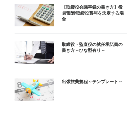
【取締役会議事録の書き方】役
員報酬/取締役賞与を決定する場
合
取締役・監査役の就任承諾書の
書き方～ひな型有り～
出張旅費規程～テンプレート～