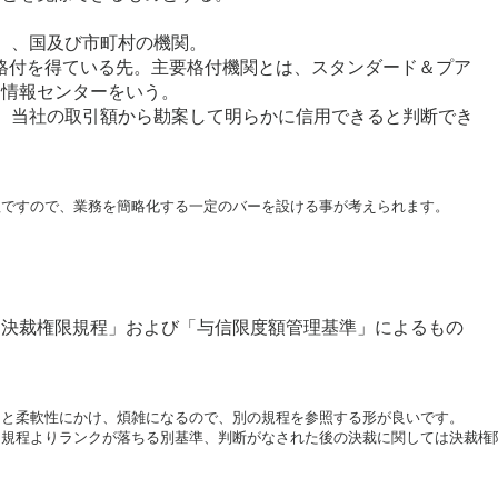
）、国及び市町村の機関。
期格付を得ている先。主要格付機関とは、スタンダード＆プア
資情報センターをいう。
、当社の取引額から勘案して明らかに信用できると判断でき
理ですので、業務を簡略化する一定のバーを設ける事が考えられます。
「決裁権限規程」および「与信限度額管理基準」によるもの
と柔軟性にかけ、煩雑になるので、別の規程を参照する形が良いです。

な規程よりランクが落ちる別基準、判断がなされた後の決裁に関しては決裁権