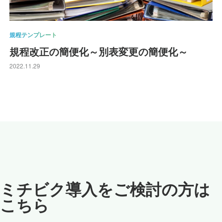
規程テンプレート
規程改正の簡便化～別表変更の簡便化～
2022.11.29
ミチビク導入をご検討の方は
こちら