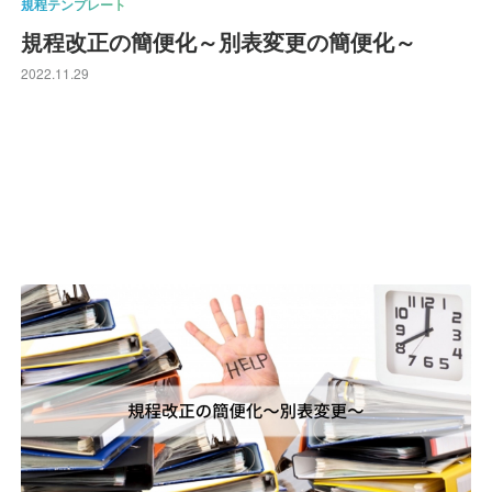
規程テンプレート
規程改正の簡便化～別表変更の簡便化～
2022.11.29