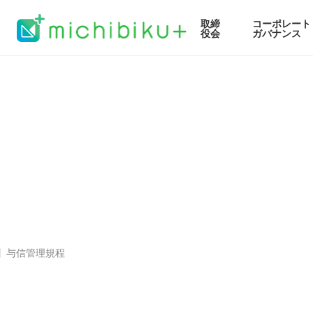
取締
コーポレート
役会
ガバナンス
】与信管理規程