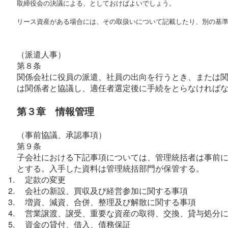
取締役会の決議による、としておけばよいでしょう。

リース資産がある場合には、その取扱いについて記載したり、別の基
（派遣人事）
第８条
関係会社に役員の派遣、社員の出向を行うとき、または
は関係者と協議し、適任者選定後に手続をとらなければ
第３章　情報管理
（事前協議、承認事項）
第９条
子会社における下記事項については、管理統括者は事前
とする。入手した資料は管理統括部門が保管する。
    定款の変更
    会社の新設、買収及び経営参加に関する事項
    増資、減資、合併、整理及び解散に関する事項
    営業譲渡、譲受、重要な資産の取得、交換、貸与処分
    資金の貸付、借入、債務保証