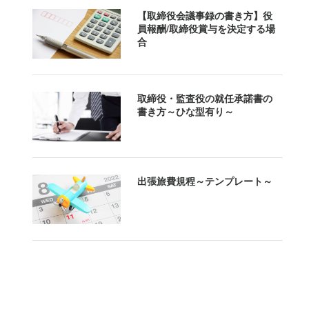
【取締役会議事録の書き方】役
員報酬/取締役賞与を決定する場
合
取締役・監査役の就任承諾書の
書き方～ひな型有り～
出張旅費規程～テンプレート～