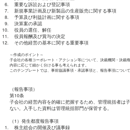
    重要な訴訟および登記事項
    新規事業計画及び新製品の生産販売に関する事項
    予算及び利益計画に関する事項
    決算案の承認
    役員の選任、解任
    役員報酬及び賞与の決定
    その他経営の基本に関する重要事項
～作成のポイント～

子会社の各種コーポレート・アクション等について、決裁機関・決裁権
内容に応じて細かく分ける事も考えられます。

このテンプレートでは、事前協議事項・承認事項と、報告事項につい
（報告事項）
第10条
子会社の経営内容を的確に把握するため、管理統括者は
ない。入手した資料は管理統括部門が保管する。
（1）発生都度報告事項
    株主総会の開催及び議事録