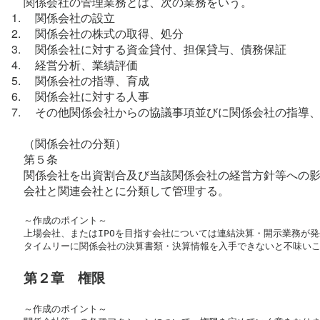
関係会社の管理業務とは、次の業務をいう。
    関係会社の設立
    関係会社の株式の取得、処分
    関係会社に対する資金貸付、担保貸与、債務保証
    経営分析、業績評価
    関係会社の指導、育成
    関係会社に対する人事
    その他関係会社からの協議事項並びに関係会社の指
（関係会社の分類）
第５条
関係会社を出資割合及び当該関係会社の経営方針等への
会社と関連会社とに分類して管理する。
～作成のポイント～

上場会社、またはIPOを目指す会社については連結決算・開示業務が発
タイムリーに関係会社の決算書類・決算情報を入手できないと不味い
第２章　権限
～作成のポイント～
