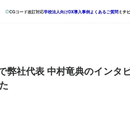
CGコード改訂対応
学校法人向けDX
導入事例
よくあるご質問
ミチ
E」で弊社代表 中村竜典のインタ
た