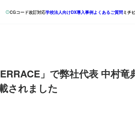
CGコード改訂対応
学校法人向けDX
導入事例
よくあるご質問
ミチ
HATERRACE」で弊社代表 中村
載されました