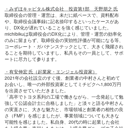
・みずほキャピタル株式会社　投資第1部　天野朋之 氏
取締役会の管理・運営は、未だに紙ベースで、資料配布
や、取締役会議事録に記名捺印するといったケースがあ
り、DX化が遅れていることを強く感じていました。
michibikuは取締役会のDX化により、管理・運営の効率化
のみに留まらず、取締役会の実効性評価が可能になる等、
コーポレート・ガバナンステックとして、大きく飛躍され
ることを期待していますし、私共もその一員として、サポ
ートに尽力して参ります。
・有安伸宏 氏（起業家・エンジェル投資家）
2021年の会社設立のすぐ後、創業者の中村さんと初めて
お会いし、唯一の外部投資家としてミチビクへ1,800万円
を出資させていただきました。
「高卒でトヨタ系列の工場で働きながら、一念発起して勉
強して公認会計士に合格しました」と淡々と語る中村さん
の実直さに、大きな魅力と、市場領域と創業者の相性の良
さ（FMF）を感じましたが、事業領域についても大きな
可能性を感じました。私自身、20代の時に起業した会社