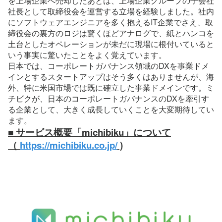
を上場企業へ売却したあとは、上場企業グループの子会社
社長として取締役会を運営する立場を経験しました。社内
にソフトウェアエンジニアを多く抱えるIT企業でさえ、取
締役会の裏方のロジは驚くほどアナログで、紙とハンコを
土台としたオペレーションが未だに現場に根付いていると
いう事実に驚いたことをよく覚えています。
日本では、コーポレートガバナンス領域のDXを事業ドメ
インとするスタートアップはそう多くはありませんが、海
外、特に米国市場では既に確立した事業ドメインです。ミ
チビクが、日本のコーポレートガバナンスのDXを牽引す
る企業として、大きく成長していくことを大変期待してい
ます。
■ サービス概要「michibiku」について
（ 
https://michibiku.co.jp/
 )