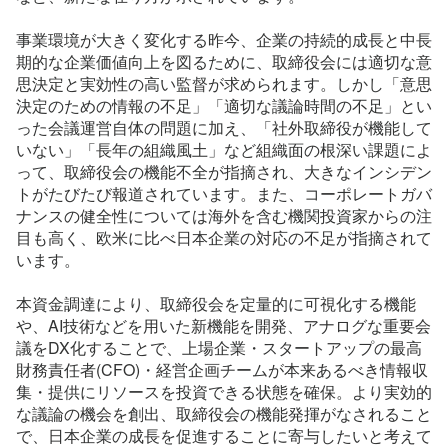
事業環境が大きく変化する昨今、企業の持続的成長と中長
期的な企業価値向上を図るために、取締役会には適切な意
思決定と実効性の高い監督が求められます。しかし「意思
決定のための情報の不足」「適切な議論時間の不足」とい
った会議運営自体の問題に加え、「社外取締役が機能して
いない」「長年の組織風土」など組織面の根深い課題によ
って、取締役会の機能不全が指摘され、大きなインシデン
トがたびたび報道されています。また、コーポレートガバ
ナンスの健全性については海外を含む機関投資家からの注
目も高く、欧米に比べ日本企業の対応の不足が指摘されて
います。
本資金調達により、取締役会を定量的に可視化する機能
や、AI技術などを用いた新機能を開発、アナログな重要会
議をDX化することで、上場企業・スタートアップの最高
財務責任者(CFO)・経営企画チームが本来あるべき情報収
集・提供にリソースを投資できる状態を確保。より実効的
な議論の機会を創出、取締役会の機能発揮がなされること
で、日本企業の成長を促進することに寄与したいと考えて