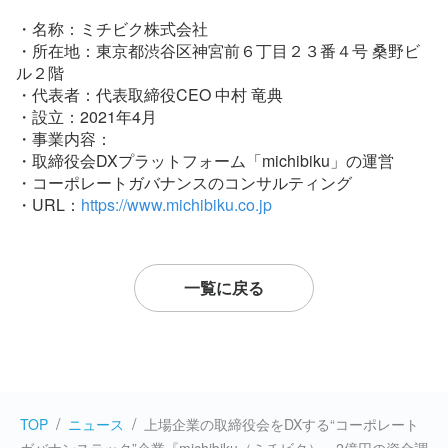
・名称：ミチビク株式会社
・所在地：東京都渋谷区神宮前６丁目２３番４号 桑野ビ
ル２階
・代表者：代表取締役CEO 中村 竜典
・設立：2021年4月
・事業内容：
・取締役会DXプラットフォーム「michibiku」の運営
・コーポレートガバナンスのコンサルティング
・URL：
https://www.michibiku.co.jp
一覧に戻る
TOP
ニュース
上場企業の取締役会をDXする“コーポレート
ガバナンステック”企業『michibiku（ミチビク）』2億円の資金調