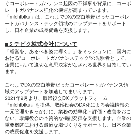
ぐコーポレートガバナンス起因の不祥事を背景に、コーポ
レートガバナンス強化の機運が高まっています。
「michibiku」は、これまでDXの空白地帯だったコーポレ
ートガバナンス・テック領域のアップデートをサポート
し、日本企業の成長促進を支援します。
■ミチビク株式会社について
「経営を、あるべき姿に導く。」をミッションに、国内に
おける”コーポレートガバナンステック”の先駆者として、
企業において適切な意思決定がなされる世界を目指してい
ます。
これまでDXの空白地帯だったコーポレートガバナンス領
域のアップデートを加速してまいります。
2021年9月より、取締役会DXプラットフォーム
『michibiku』を提供。取締役会のDX化による会議情報の
一元管理をきっかけに、業務の効率化・評価・改善をおこ
ない、取締役会の本質的な機能発揮を支援します。企業の
重要機関における最適な場づくりをサポートし、日本企業
の成長促進を支援します。