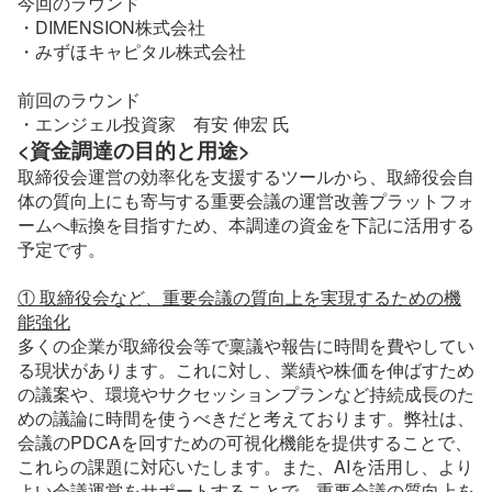
今回のラウンド
・DIMENSION株式会社
・みずほキャピタル株式会社
前回のラウンド
・エンジェル投資家　有安 伸宏 氏
<資金調達の目的と用途>
取締役会運営の効率化を支援するツールから、取締役会自
体の質向上にも寄与する重要会議の運営改善プラットフォ
ームへ転換を目指すため、本調達の資金を下記に活用する
予定です。
① 取締役会など、重要会議の質向上を実現するための機
能強化
多くの企業が取締役会等で稟議や報告に時間を費やしてい
る現状があります。これに対し、業績や株価を伸ばすため
の議案や、環境やサクセッションプランなど持続成長のた
めの議論に時間を使うべきだと考えております。弊社は、
会議のPDCAを回すための可視化機能を提供することで、
これらの課題に対応いたします。また、AIを活用し、より
よい会議運営をサポートすることで、重要会議の質向上を