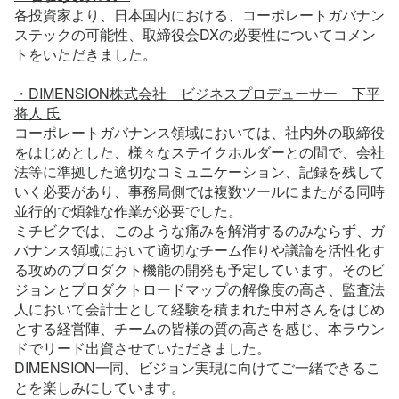
各投資家より、日本国内における、コーポレートガバナン
ステックの可能性、取締役会DXの必要性についてコメン
トをいただきました。
・DIMENSION株式会社　ビジネスプロデューサー　下平 
将人 氏
コーポレートガバナンス領域においては、社内外の取締役
をはじめとした、様々なステイクホルダーとの間で、会社
法等に準拠した適切なコミュニケーション、記録を残して
いく必要があり、事務局側では複数ツールにまたがる同時
並行的で煩雑な作業が必要でした。
ミチビクでは、このような痛みを解消するのみならず、ガ
バナンス領域において適切なチーム作りや議論を活性化す
る攻めのプロダクト機能の開発も予定しています。そのビ
ジョンとプロダクトロードマップの解像度の高さ、監査法
人において会計士として経験を積まれた中村さんをはじめ
とする経営陣、チームの皆様の質の高さを感じ、本ラウン
ドでリード出資させていただきました。
DIMENSION一同、ビジョン実現に向けてご一緒できるこ
とを楽しみにしています。