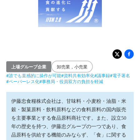
上場グループ企業
卸売業，小売業
#
誰でも直感的に操作が可能
#
資料共有効率化
#
議事録
#
電子署名
#
ペーパーレス化
#
事務局・役員双方の負担を軽減
伊藤忠食糧株式会社は、甘味料・小麦粉・油脂・米
穀・製菓原料・飲料原料などの食料原料の国内販売
を主要事業とする食品原料商社です。また、設立50
年の歴史を持つ、伊藤忠グループの一つであり、食
品原料を供給する機能のみならず、「食」に関する