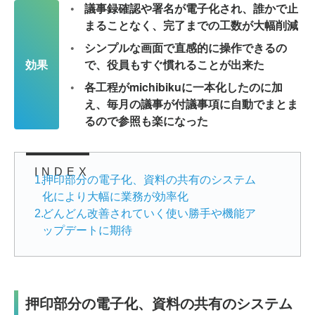
議事録確認や署名が電子化され、誰かで止
まることなく、完了までの工数が大幅削減
シンプルな画面で直感的に操作できるの
効果
で、役員もすぐ慣れることが出来た
各工程がmichibikuに一本化したのに加
え、毎月の議事が付議事項に自動でまとま
るので参照も楽になった
INDEX
1
.
押印部分の電子化、資料の共有のシステム
化により大幅に業務が効率化
2
.
どんどん改善されていく使い勝手や機能ア
ップデートに期待
押印部分の電子化、資料の共有のシステム