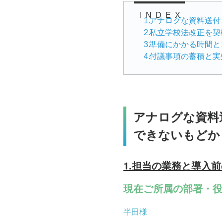
INDEX
1
.
アナログな資料送付
2
.
私立学校法改正を契
3
.
準備にかかる時間と
4
.
アナログな資料
できないもどか
1.担当の業務と導入
現在ご所属の部署・
半田様