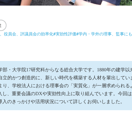
業
、役員会、評議員会の効率化
#
実効性評価
#
学内・学外の理事、監事に
学部・大学院17研究科からなる総合大学です。1880年の建学
立的かつ創造的に、新しい時代を構築する人材を輩出しています。
より、学校法人における理事会の「実質化」が一層求められるよ
kuを導入し、重要会議のDXや実効性向上に取り組んでいます。今
ikuの導入のきっかけや活用状況について詳しくお伺いしました。