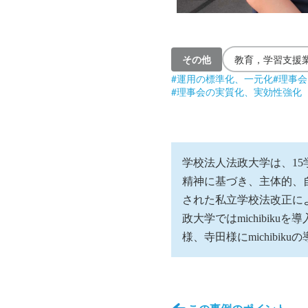
その他
教育，学習支援
#
運用の標準化、一元化
#
理事会
#
理事会の実質化、実効性強化
学校法人法政大学は、15
精神に基づき、主体的、自
された私立学校法改正に
政大学ではmichibi
様、寺田様にmichib