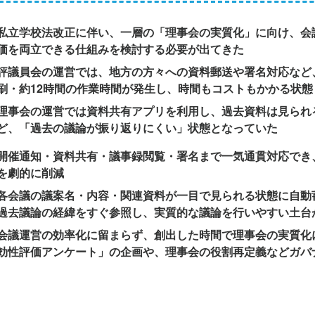
私立学校法改正に伴い、一層の「理事会の実質化」に向け、会
価を両立できる仕組みを検討する必要が出てきた
評議員会の運営では、地方の方々への資料郵送や署名対応など
刷・約12時間の作業時間が発生し、時間もコストもかかる状態
理事会の運営では資料共有アプリを利用し、過去資料は見られ
ど、「過去の議論が振り返りにくい」状態となっていた
開催通知・資料共有・議事録閲覧・署名まで一気通貫対応でき
を劇的に削減
各会議の議案名・内容・関連資料が一目で見られる状態に自動
過去議論の経緯をすぐ参照し、実質的な議論を行いやすい土台
会議運営の効率化に留まらず、創出した時間で理事会の実質化
効性評価アンケート」の企画や、理事会の役割再定義などガバ