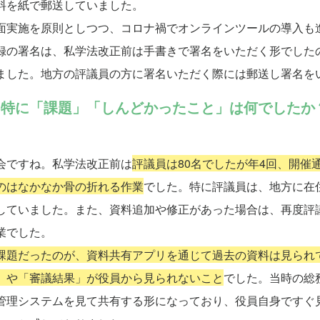
料を紙で郵送していました。
面実施を原則としつつ、コロナ禍でオンラインツールの導入も
録の署名は、私学法改正前は手書きで署名をいただく形でした
ました。地方の評議員の方に署名いただく際には郵送し署名を
、特に「課題」「しんどかったこと」は何でしたか
会ですね。私学法改正前は
評議員は80名でしたが年4回、開催
のはなかなか骨の折れる作業
でした。特に評議員は、地方に在
していました。また、資料追加や修正があった場合は、再度評議
業でした。
課題だったのが、資料共有アプリを通じて過去の資料は見られ
」や「審議結果」が役員から見られないこと
でした。当時の総
管理システムを見て共有する形になっており、役員自身ですぐ