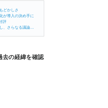
もどかしさ
化が導入の決め手に
好評
付議事項の蓄積と実効性評価アンケートの本格運用へ。「理事会の役割」を再定義し、さらなる議論の活性化を
過去の経緯を確認