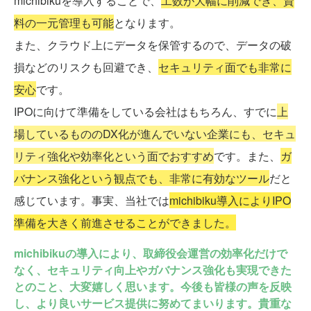
michibikuを導入することで、
工数が大幅に削減でき、資
料の一元管理も可能
となります。
また、クラウド上にデータを保管するので、データの破
損などのリスクも回避でき、
セキュリティ面でも非常に
安心
です。
IPOに向けて準備をしている会社はもちろん、すでに
上
場しているもののDX化が進んでいない企業にも、セキュ
リティ強化や効率化という面でおすすめ
です。また、
ガ
バナンス強化という観点でも、非常に有効なツール
だと
感じています。事実、当社では
michibiku導入によりIPO
準備を大きく前進させることができました。
michibikuの導入により、取締役会運営の効率化だけで
なく、セキュリティ向上やガバナンス強化も実現できた
とのこと、大変嬉しく思います。今後も皆様の声を反映
し、より良いサービス提供に努めてまいります。貴重な