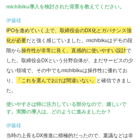
michibiku導入を検討された背景を教えてください。
伊藤様
IPOを進めていく上で、
取締役会のDX化とガバナンス強
化が必要
だと強く感じていました。michibikuはデモの段
階から
操作性が非常に良く、直感的に使いやすい設計
で
した。取締役会DXという分野自体が、まだサービスの少
ない領域で、その中でもmichibikuは操作性に優れてお
り、
「これを選んでおけば間違いない」
と確信できまし
た。
使いやすさは特に注力している部分なので、嬉しいで
す。実際の導入は、どのように進みましたか？
伊藤様
当時の上長もDX推進に積極的だったので、稟議などは非