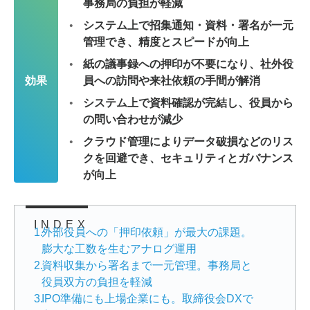
事務局の負担が軽減
システム上で招集通知・資料・署名が一元
管理でき、精度とスピードが向上
紙の議事録への押印が不要になり、社外役
効果
員への訪問や来社依頼の手間が解消
システム上で資料確認が完結し、役員から
の問い合わせが減少
クラウド管理によりデータ破損などのリス
クを回避でき、セキュリティとガバナンス
が向上
INDEX
1
.
外部役員への「押印依頼」が最大の課題。
膨大な工数を生むアナログ運用
2
.
資料収集から署名まで一元管理。事務局と
役員双方の負担を軽減
3
.
IPO準備にも上場企業にも。取締役会DXで