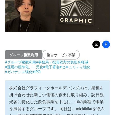
グループ複数利用
複合サービス事業
#
グループ複数利用
#
事務局・役員双方の負担を軽減
#
運用の標準化、一元化
#
電子署名
#
セキュリティ強化
#
ガバナンス強化
#
IPO
株式会社グラフィックホールディングスは、業種を
掛け合わせた新しい価値の創出に取り組み、訪日観
光客に特化した飲食事業を中心に、10の業種で事業
を展開するグループです。 同社は、michibikuを導入