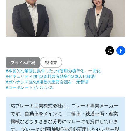
プライム市場
製造業
#
本質的な業務に集中したい
#
運用の標準化、一元化
#
セキュリティ強化
#
資料共有効率化
#
属人化解消
#
ガバナンス強化
#
複数の重要会議を一元管理
#
コーポレートガバナンス
曙ブレーキ工業株式会社は、ブレーキ専業メーカー
です。自動車をメインに、二輪車・鉄道車両・産業
機械などさまざまな分野のブレーキを提供していま
す。 ブレーキの振動解析技術を応用したセンサー製